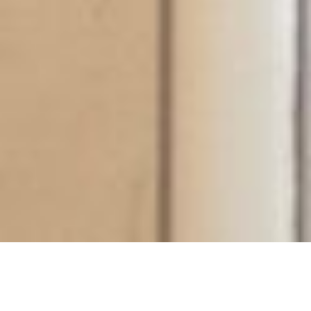
Cookie-Einstellungen
Diese Webseite verwendet Cookies, um Besuchern ein optimales
Nutzererlebnis zu bieten. Bestimmte Inhalte von Drittanbietern werden
nur angezeigt, wenn die entsprechende Option aktiviert ist. Die
Datenverarbeitung kann dann auch in einem Drittland erfolgen.
Weitere Informationen hierzu in der Datenschutzerklärung.